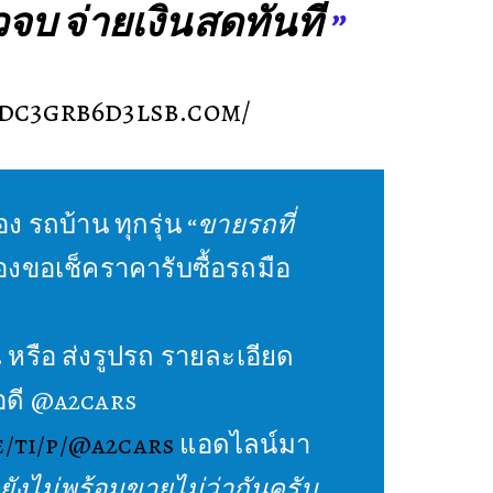
วจบ จ่ายเงิน
สดทันที
”
cdc3grb6d3lsb.com/
อง รถบ้าน ทุกรุ่น “
ขายรถที่
งขอเช็คราคารับซื้อรถมือ
3 หรือ ส่งรูปรถ รายละเอียด
อดี @a2cars
e/ti/p/@a2cars
แอดไลน์มา
ยังไม่พร้อมขายไม่ว่ากันครับ